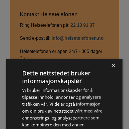
Kontakt Helsetelefonen
Ring Helsetelefonen på:
22 13 91 37
Send e-post til:
info@helsetelefonen.no
Helsetelefonen er åpen 24/7 - 365 dager i
året.
×
Dette nettstedet bruker
informasjonskapsler
Last ned Helsetelefonen-appen!
Vi bruker informasjonskapsler for å
tilpasse innhold, annonser og analysere
Helsetelefonen for iOS
trafikken vår. Vi deler også informasjon
om din bruk av nettstedet vårt med våre
Helsetelefonen for Android
annonserings- og analysepartnere som
kan kombinere den med annen