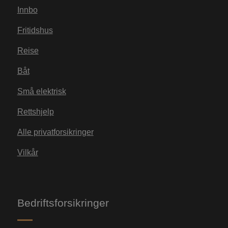
De
Innbo
si
ne
Fritidshus
b
k
Reise
n
Båt
_ga_MBZH0Q2DBY
.watercircles.no
1 år 1
D
Små elektrisk
måned
i
br
Rettshjelp
fo
øk
Alle privatforsikringer
Vilkår
Bedriftsforsikringer