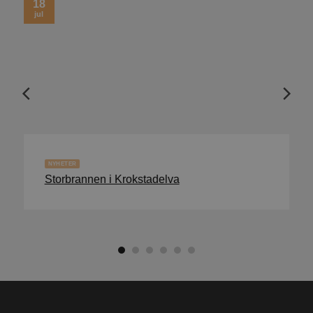
18
jul
NYHETER
Storbrannen i Krokstadelva