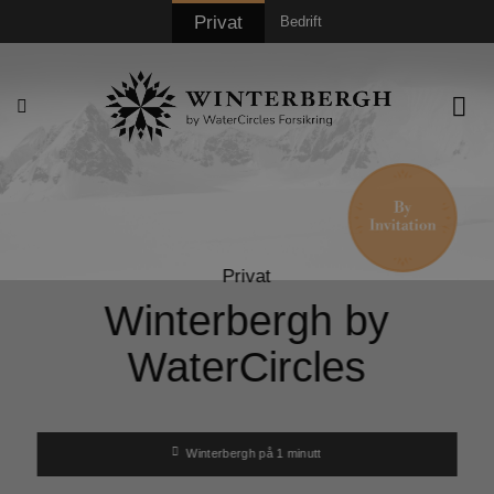
Skip
Privat
Bedrift
to
content
Privat
Winterbergh by
WaterCircles
Winterbergh på 1 minutt