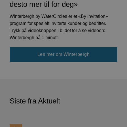
a
desto mer til for deg»
i
br
Winterbergh by WaterCircles er et «By Invitation»
br
t
program for spesielt inviterte kunder og bedrifter.
so
Trykk på videoknappen i bildet for å se videoen:
De
Winterbergh på 1 minutt.
si
ne
b
Les mer om Winterbergh
k
n
_ga_MBZH0Q2DBY
.watercircles.no
1 år 1
D
måned
i
br
fo
øk
Siste fra Aktuelt