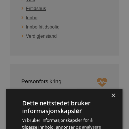
Fritidshus
Innbo
Innbo fritidsbolig
Verdigjenstand
Personforsikring
×
YOUPLUS Livsforsikring
Dette nettstedet bruker
informasjonskapsler
Barneforsikring
Uføreforsikring
Vi bruker informasjonskapsler for å
tilpasse innhold, annonser og analysere
Ulykke