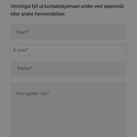
Vennligst fyll ut kontaktskjemaet under ved spørsmål
eller andre henvendelser.
Navn
(Påkrevd)
E-
post
(Påkrevd)
Telefon
(Påkrevd)
Hva
gjelder
det?
(Påkrevd)