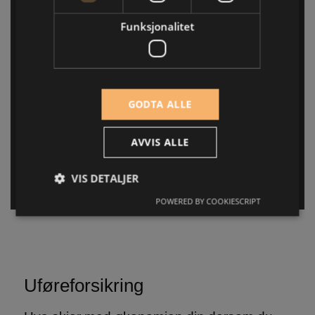
Dokumenter
Funksjonalitet
IPID Barneforsikring
GODTA ALLE
Generelle Vilkår
AVVIS ALLE
Vilkår Barneforsikring
VIS DETALJER
POWERED BY COOKIESCRIPT
Strengt nødvendig
Ytelse
Målretting
Funksjonalitet
Strengt nødvendige informasjonskapsler tillater
Uføreforsikring
kjernefunksjoner på nettstedet, som
brukerinnlogging og kontoadministrasjon.
Nettstedet kan ikke brukes riktig uten strengt