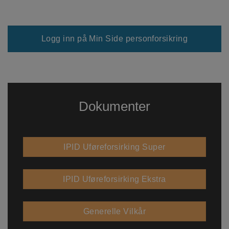
_ga_MBZH0Q2DBY
.watercircles.no
1 år 1
D
måned
i
br
fo
Logg inn på Min Side personforsikring
øk
Dokumenter
IPID Uføreforsirking Super
IPID Uføreforsirking Ekstra
Generelle Vilkår