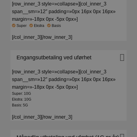
[row_inner_3 style=»collapse»][col_inner_3
span__sm=»12″ padding=»0px 16px 0px 16px»
margin=»-18px 0px -5px 0px»]
Super
Ekstra
Basis
[/col_inner_3][/row_inner_3]
Engangsutbetaling ved uførhet
[row_inner_3 style=»collapse»][col_inner_3
span__sm=»12″ padding=»0px 16px 0px 16px»
margin=»-18px 0px -5px 0px»]
Super: 10G
Ekstra: 10G
Basis: 5G
[/col_inner_3][/row_inner_3]