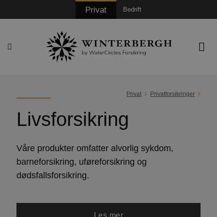
Skip
Privat
Bedrift
to
content
Privat
Privatforsikringer
Livsforsikring
Våre produkter omfatter alvorlig sykdom,
barneforsikring, uføreforsikring og
dødsfallsforsikring.
Les mer