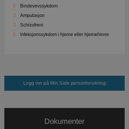
Bindevevssykdom
Amputasjon
Schizofreni
Infeksjonssykdom i hjerne eller hjernehinne
Logg inn på Min Side personforsikring
Dokumenter