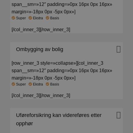
span__sm=»12″ padding=»0px 16px 0px 16px»
margin=»-18px 0px -5px 0px»]
Super
Ekstra
Basis
[/col_inner_3][/row_inner_3]
Ombygging av bolig
[row_inner_3 style=»collapse»][col_inner_3
span__sm=»12″ padding=»0px 16px 0px 16px»
margin=»-18px 0px -5px 0px»]
Super
Ekstra
Basis
[/col_inner_3][/row_inner_3]
Uføreforsikring kan videreføres etter
opphør