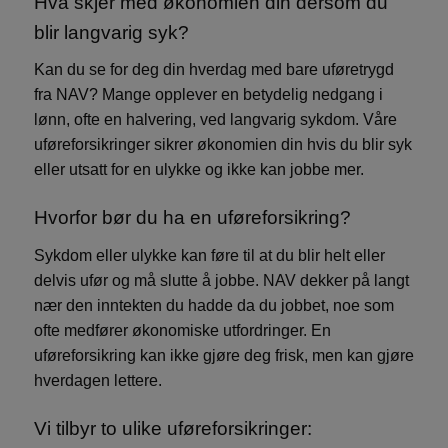
Hva skjer med økonomien din dersom du
nødvendige informasjonskapsler.
blir langvarig syk?
NAVN
FORSØRGER
/
DOMENE
UTLØPS
Kan du se for deg din hverdag med bare uføretrygd
CookieScriptConsent
1 må
CookieScript
fra NAV? Mange opplever en betydelig nedgang i
www.watercircles.no
lønn, ofte en halvering, ved langvarig sykdom. Våre
uføreforsikringer sikrer økonomien din hvis du blir syk
eller utsatt for en ulykke og ikke kan jobbe mer.
Hvorfor bør du ha en uføreforsikring?
Sykdom eller ulykke kan føre til at du blir helt eller
delvis ufør og må slutte å jobbe. NAV dekker på langt
nær den inntekten du hadde da du jobbet, noe som
Googles
ofte medfører økonomiske utfordringer. En
personvernregler
uføreforsikring kan ikke gjøre deg frisk, men kan gjøre
hverdagen lettere.
Vi tilbyr to ulike uføreforsikringer: