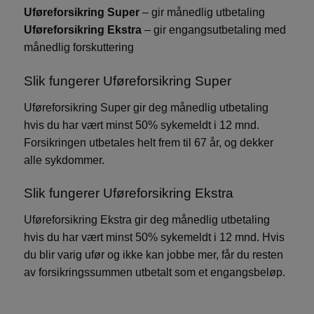
FORSØRGER
/
Uføreforsikring Super
– gir månedlig utbetaling
NAVN
UTLØPSDATO
B
DOMENE
Uføreforsikring Ekstra
– gir engangsutbetaling med
_ga
1 år 1
D
månedlig forskuttering
Google LLC
.watercircles.no
måned
i
kn
Slik fungerer Uføreforsikring Super
An
b
Uføreforsikring Super gir deg månedlig utbetaling
G
hvis du har vært minst 50% sykemeldt i 12 mnd.
a
Forsikringen utbetales helt frem til 67 år, og dekker
i
br
alle sykdommer.
br
t
Slik fungerer Uføreforsikring Ekstra
so
De
Uføreforsikring Ekstra gir deg månedlig utbetaling
si
hvis du har vært minst 50% sykemeldt i 12 mnd. Hvis
ne
du blir varig ufør og ikke kan jobbe mer, får du resten
b
k
av forsikringssummen utbetalt som et engangsbeløp.
n