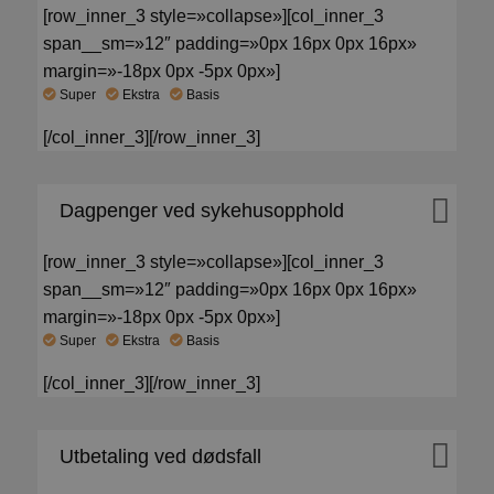
[row_inner_3 style=»collapse»][col_inner_3
span__sm=»12″ padding=»0px 16px 0px 16px»
margin=»-18px 0px -5px 0px»]
Super
Ekstra
Basis
[/col_inner_3][/row_inner_3]
Dagpenger ved sykehusopphold
[row_inner_3 style=»collapse»][col_inner_3
span__sm=»12″ padding=»0px 16px 0px 16px»
margin=»-18px 0px -5px 0px»]
Super
Ekstra
Basis
[/col_inner_3][/row_inner_3]
Utbetaling ved dødsfall