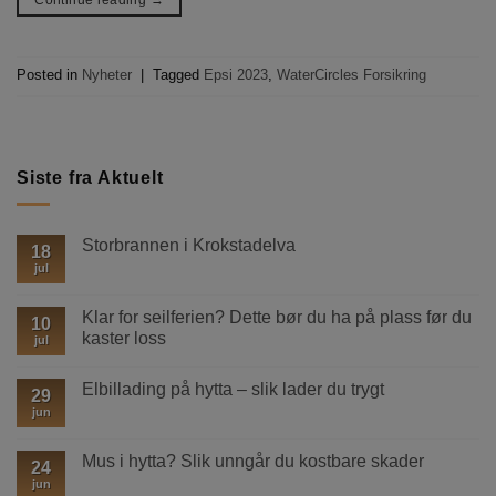
Posted in
Nyheter
|
Tagged
Epsi 2023
,
WaterCircles Forsikring
Siste fra Aktuelt
Storbrannen i Krokstadelva
18
jul
Ingen
kommentarer
til
Storbrannen
Klar for seilferien? Dette bør du ha på plass før du
10
i
kaster loss
Krokstadelva
jul
Ingen
kommentarer
Elbillading på hytta – slik lader du trygt
til
29
Klar
jun
Ingen
for
kommentarer
seilferien?
til
Dette
Elbillading
Mus i hytta? Slik unngår du kostbare skader
bør
24
på
du
hytta
jun
Ingen
ha