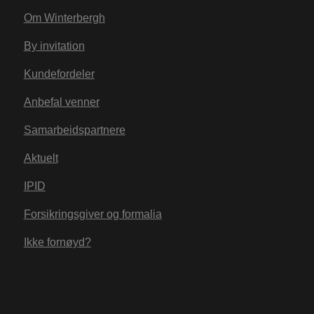
so
De
Om Winterbergh
si
ne
By invitation
b
k
Kundefordeler
n
Anbefal venner
_ga_MBZH0Q2DBY
.watercircles.no
1 år 1
D
Samarbeidspartnere
måned
i
br
Aktuelt
fo
øk
IPID
Forsikringsgiver og formalia
Ikke fornøyd?