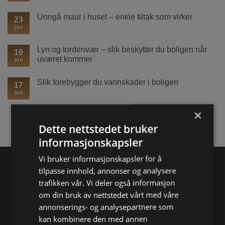
–
kommentarer
på
slik
til
plass
lader
Mus
Unngå maur i huset – enkle tiltak som virker
før
23
du
i
du
trygt
hytta?
jun
Ingen
kaster
Slik
kommentarer
loss
unngår
til
du
Unngå
Lyn og tordenvær – slik beskytter du boligen når
19
kostbare
maur
uværet kommer
skader
i
jun
huset
Ingen
–
kommentarer
enkle
Slik forebygger du vannskader i boligen
til
17
tiltak
Lyn
som
jun
Ingen
og
virker
kommentarer
tordenvær
til
–
×
Slik
slik
forebygger
beskytter
Dette nettstedet bruker
du
du
vannskader
boligen
i
informasjonskapsler
når
boligen
uværet
kommer
Vi bruker informasjonskapsler for å
tilpasse innhold, annonser og analysere
trafikken vår. Vi deler også informasjon
om din bruk av nettstedet vårt med våre
Meld skade
annonserings- og analysepartnere som
kan kombinere den med annen