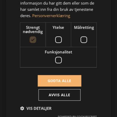
informasjon du har gitt dem eller som de
Kontakt oss
har samlet inn fra din bruk av tjenestene
deres.
Personvernerklæring
Strengt
Ytelse
Målretting
Adresse / Postadresse
nødvendig
Strandveien 50, Godthaab 1366 Lysaker
Funksjonalitet
Privatforsikringer
GODTA ALLE
Bilforsikring
AVVIS ALLE
Motorsykkel
VIS DETALJER
Villa
POWERED BY COOKIESCRIPT