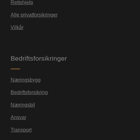
Rettshjelp
n
Alle privatforsikringer
_ga_MBZH0Q2DBY
.watercircles.no
1 år 1
D
måned
i
Vilkår
br
fo
øk
Bedriftsforsikringer
Næringsbygg
Bedriftsforsikring
Næringsbil
Ansvar
Transport