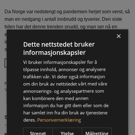
Da Norge var nedstengt og pandemien herjet som verst, så
man en nedgang i antall innbrudd og tyverier. Den siste
tiden har det denne trenden snudd, og man ser nå en
×
økning i antall innmeldte forsikringssaker om tyverier og
innbrudd. Gjør du det du kan for å forebygge? Pandemien
Dette nettstedet bruker
satte mange strenge begrensninger på samfunnet […]
informasjonskapsler
Vi bruker informasjonskapsler for å
Continue reading
→
tilpasse innhold, annonser og analysere
trafikken vår. Vi deler også informasjon
om din bruk av nettstedet vårt med våre
Posted in
Forsirking Fritidshus
,
Innboforsikring
,
Skadeforebygging
,
Villaforsikring
|
Tagged
Forsikring
,
Forsikring villa
,
Skadeforbygging
annonserings- og analysepartnere som
kan kombinere den med annen
informasjon du har gitt dem eller som de
har samlet inn fra din bruk av tjenestene
Siste fra Aktuelt
deres.
Personvernerklæring
Strengt
Ytelse
Målretting