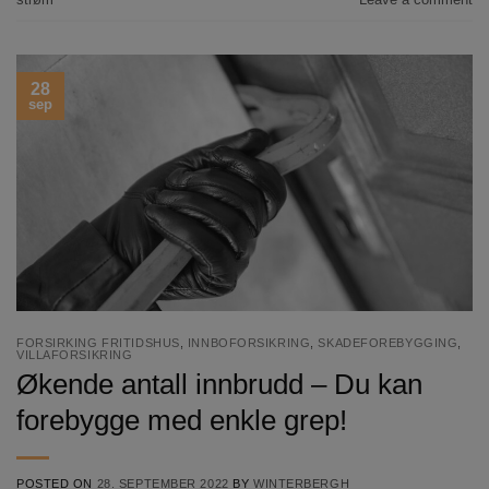
28
sep
FORSIRKING FRITIDSHUS
,
INNBOFORSIKRING
,
SKADEFOREBYGGING
,
VILLAFORSIKRING
Økende antall innbrudd – Du kan
forebygge med enkle grep!
POSTED ON
28. SEPTEMBER 2022
BY
WINTERBERGH