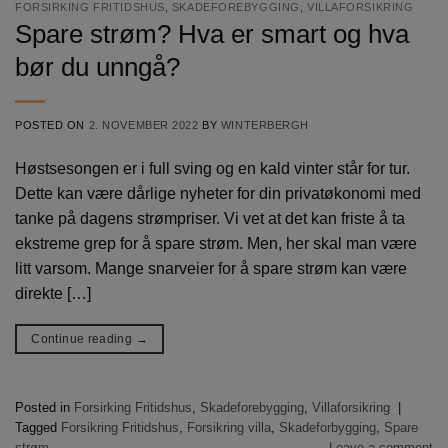
FORSIRKING FRITIDSHUS
,
SKADEFOREBYGGING
,
VILLAFORSIKRING
Spare strøm? Hva er smart og hva
bør du unngå?
POSTED ON
2. NOVEMBER 2022
BY
WINTERBERGH
Høstsesongen er i full sving og en kald vinter står for tur.
Dette kan være dårlige nyheter for din privatøkonomi med
tanke på dagens strømpriser. Vi vet at det kan friste å ta
ekstreme grep for å spare strøm. Men, her skal man være
litt varsom. Mange snarveier for å spare strøm kan være
direkte […]
Continue reading
→
Posted in
Forsirking Fritidshus
,
Skadeforebygging
,
Villaforsikring
|
Tagged
Forsikring Fritidshus
,
Forsikring villa
,
Skadeforbygging
,
Spare
strøm
Leave a comment